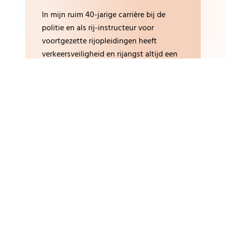
In mijn ruim 40-jarige carrière bij de
politie en als rij-instructeur voor
voortgezette rijopleidingen heeft
verkeersveiligheid en rijangst altijd een
centrale rol gespeelt.
Sinds 2007 begeleid ik als professionele
rijangstcoach mensen die een vorm van
rijangst hebben, in de auto én op de
motor.
Rob op Facebook
Rob op Twitter
Rob op LinkedIn
je weten hoe ik je kan helpen?
Rijangstcoach heb ik jarenlange ervaring in het werken met mens